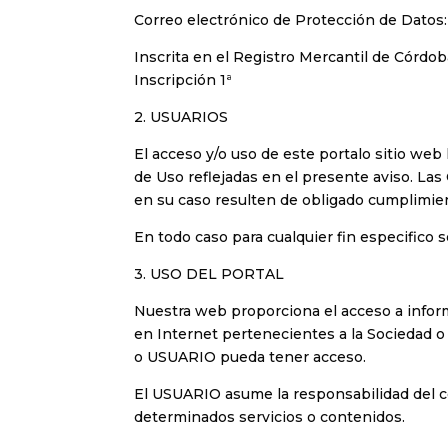
personas
Correo electrónico de Protección de Datos
con
discapacidad
Inscrita en el Registro Mercantil de Córdo
visual
Inscripción 1ª
que
están
2. USUARIOS
usando
El acceso y/o uso de este portalo sitio web
un
de Uso reflejadas en el presente aviso. L
lector
en su caso resulten de obligado cumplimie
de
pantalla;
En todo caso para cualquier fin especifico
Presione
3. USO DEL PORTAL
Control-
F10
Nuestra web proporciona el acceso a infor
para
en Internet pertenecientes a la Sociedad o 
abrir
o USUARIO pueda tener acceso.
un
menú
El USUARIO asume la responsabilidad del co
de
determinados servicios o contenidos.
accesibilidad.