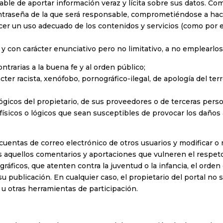
ble de aportar información veraz y lícita sobre sus datos. Com
raseña de la que será responsable, comprometiéndose a hacer 
r un uso adecuado de los contenidos y servicios (como por ej
l y con carácter enunciativo pero no limitativo, a no emplearlos
contrarias a la buena fe y al orden público;
ter racista, xenófobo, pornográfico-ilegal, de apología del ter
ógicos del propietario, de sus proveedores o de terceras person
 físicos o lógicos que sean susceptibles de provocar los dañ
as cuentas de correo electrónico de otros usuarios y modificar 
os aquellos comentarios y aportaciones que vulneren el respeto
ráficos, que atenten contra la juventud o la infancia, el orden o
 publicación. En cualquier caso, el propietario del portal no 
, u otras herramientas de participación.