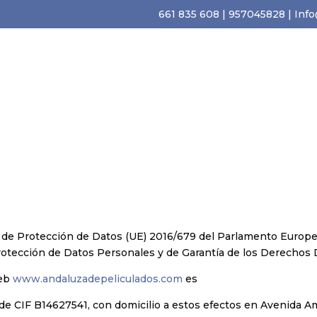
661 835 608
|
957045828
|
Inf
Inicio
Sobre nosotros
Servicios
e Protección de Datos (UE) 2016/679 del Parlamento Europeo y
otección de Datos Personales y de Garantía de los Derechos Dig
web
www.andaluzadepeliculados.com
es
IF B14627541, con domicilio a estos efectos en Avenida A