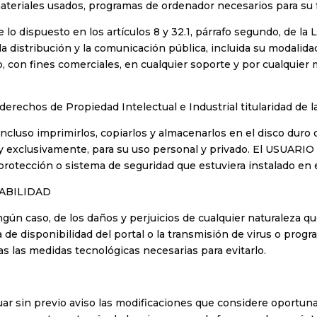
materiales usados, programas de ordenador necesarios para su f
 lo dispuesto en los artículos 8 y 32.1, párrafo segundo, de la
 distribución y la comunicación pública, incluida su modalidad 
 con fines comerciales, en cualquier soporte y por cualquier me
rechos de Propiedad Intelectual e Industrial titularidad de l
 incluso imprimirlos, copiarlos y almacenarlos en el disco duro
y exclusivamente, para su uso personal y privado. El USUARIO 
 protección o sistema de seguridad que estuviera instalado en e
SABILIDAD
ún caso, de los daños y perjuicios de cualquier naturaleza que
 de disponibilidad del portal o la transmisión de virus o progr
s las medidas tecnológicas necesarias para evitarlo.
uar sin previo aviso las modificaciones que considere oportuna