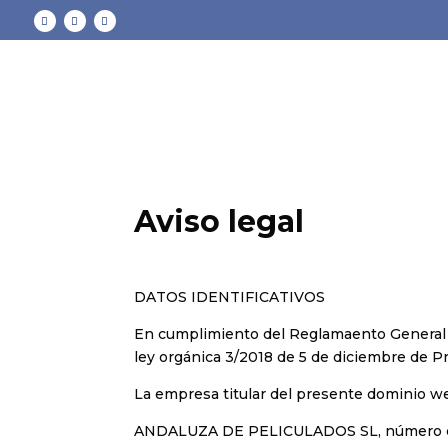
Nota:
este
sitio
web
incluye
un
sistema
de
accesibilidad.
Aviso legal
Presione
Control-
F11
para
DATOS IDENTIFICATIVOS
ajustar
el
En cumplimiento del Reglamaento General d
sitio
ley orgánica 3/2018 de 5 de diciembre de Pr
web
La empresa titular del presente dominio 
a
las
ANDALUZA DE PELICULADOS SL, número de C