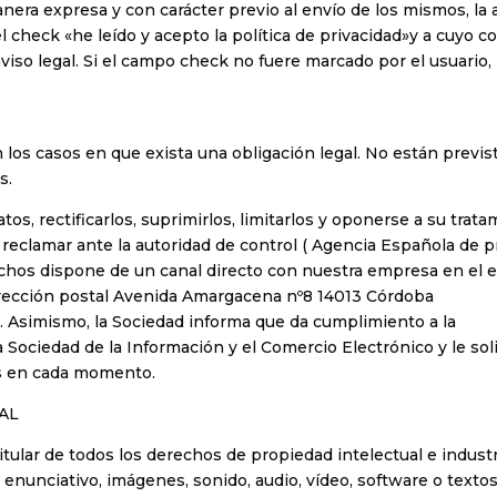
nera expresa y con carácter previo al envío de los mismos, la 
 check «he leído y acepto la política de privacidad»y a cuyo 
viso legal. Si el campo check no fuere marcado por el usuario, 
 los casos en que exista una obligación legal. No están previs
s.
os, rectificarlos, suprimirlos, limitarlos y oponerse a su tr
 reclamar ante la autoridad de control ( Agencia Española de 
rechos dispone de un canal directo con nuestra empresa en el 
irección postal Avenida Amargacena nº8 14013 Córdoba
. Asimismo, la Sociedad informa que da cumplimiento a la
la Sociedad de la Información y el Comercio Electrónico y le so
es en cada momento.
AL
titular de todos los derechos de propiedad intelectual e indus
 enunciativo, imágenes, sonido, audio, vídeo, software o texto