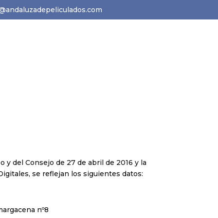
o@andaluzadepeliculados.com
Contacto
Solicitar presupuesto
 del Consejo de 27 de abril de 2016 y la
itales, se reflejan los siguientes datos:
margacena nº8